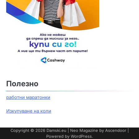
Полезно
работни маратонки
Изкупуване на коли
Copyright © 2026
Damski.eu
| Neo Magazine by
Ascendoor
|
Powered by
WordPress
.