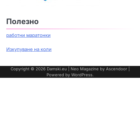
Полезно
работни маратонки
Изкупуване на коли
Copyright © 2026
Damski.eu
| Neo Magazine by
Ascendoor
|
Powered by
WordPress
.