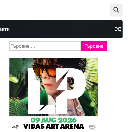
акти
Търсене
за: