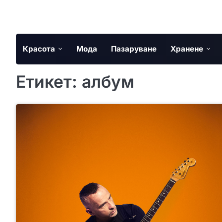
Skip
to
content
Красота
Мода
Пазаруване
Хранене
Етикет:
албум