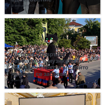
denica
юни 25, 2026
Габрово превръща
карнавала в музикален и
визуален спектакъл, който
няма да се забрави
denica
май 4, 2026