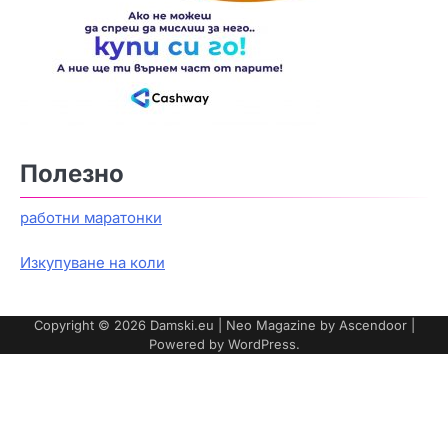
Полезно
работни маратонки
Изкупуване на коли
Copyright © 2026
Damski.eu
| Neo Magazine by
Ascendoor
|
Powered by
WordPress
.