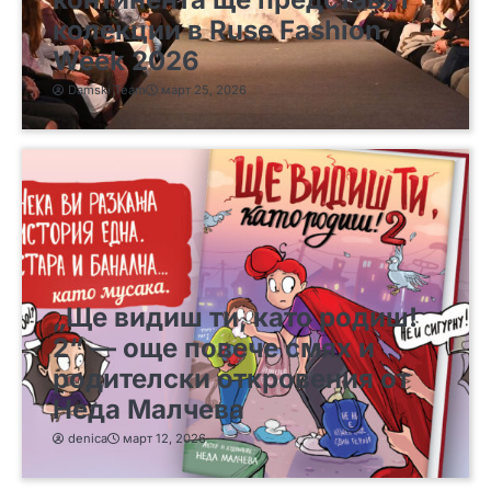
колекции в Ruse Fashion
Week 2026
Damski Team
март 25, 2026
„Ще видиш ти, като родиш!
2“ — още повече смях и
родителски откровения от
Неда Малчева
denica
март 12, 2026