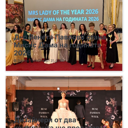
Д-р Венета Павлова стана
Мисис Дама на годината
2026
Damski Team
март 31, 2026
Дизайнери от два
континента ще представят