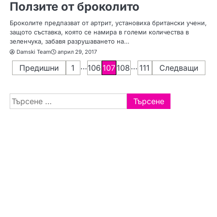
Ползите от броколито
Броколите предпазват от артрит, установиха британски учени,
защото съставка, която се намира в големи количества в
зеленчука, забавя разрушаването на…
Damski Team
април 29, 2017
Р
…
…
Предишни
1
106
107
108
111
Следващи
а
Търсене
з
за:
д
е
л
я
н
е