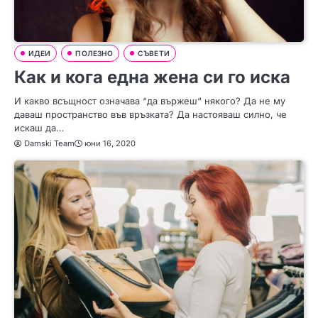
ИДЕИ
ПОЛЕЗНО
СЪВЕТИ
Как и кога една жена си го иска
И какво всъщност означава “да вържеш“ някого? Да не му
даваш пространство във връзката? Да настояваш силно, че
искаш да…
Damski Team
юни 16, 2020