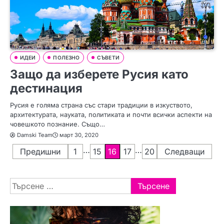
ИДЕИ
ПОЛЕЗНО
СЪВЕТИ
Защо да изберете Русия като
дестинация
Русия е голяма страна със стари традиции в изкуството,
архитектурата, науката, политиката и почти всички аспекти на
човешкото познание. Също…
Damski Team
март 30, 2020
Р
…
…
Предишни
1
15
16
17
20
Следващи
а
Търсене
з
за:
д