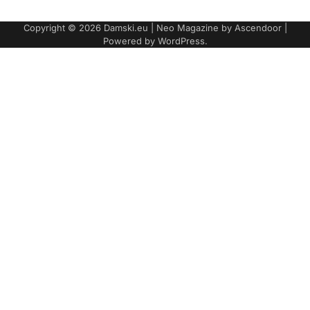
Copyright © 2026
Damski.eu
| Neo Magazine by
Ascendoor
|
Powered by
WordPress
.