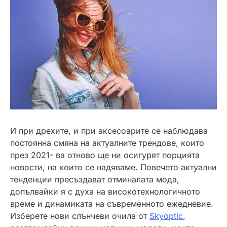
И при дрехите, и при аксесоарите се наблюдава
постоянна смяна на актуалните трендове, които
през 2021- ва отново ще ни осигурят порцията
новости, на които се надяваме. Повечето актуални
тенденции пресъздават отминалата мода,
допълвайки я с духа на високотехнологичното
време и динамиката на съвременното ежедневие.
Изберете нови слънчеви очила от
Skyoptic
,