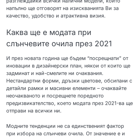
разглеждайки всички налични модели, които
напълно ще отговорят на изискванията Ви за
качество, удобство и атрактивна визия.
Каква ще е модата при
слънчевите очила през 2021
И през новата година ще бъдем “посрещнати” от
иновации в дизайнерски план, някои от които ще
задминат и най-смелите ни очаквания.
Нестандартни форми, дръзки цветове, обсипани с
детайли рамки и масивни елементи – очаквайте
неочакваното и посрещнете поредното
предизвикателство, което модата през 2021-ва ще
отправи на всички ни.
Модните тенденции не са единственият фактор
при избора на слънчеви очила. От значение е и