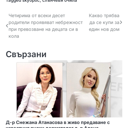
Tagged
skyoptic
,
слънчеви очила
Н
Четирима от всеки десет
Какво трябва
родители проявяват небрежност
да се купи за
а
при превозване на децата си в
един нов дом
в
кола
и
Свързани
г
а
ц
и
я
Д-р Снежана Атанасова в живо предаване с