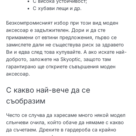
С висока устойчивост;
С хубави лещи и др.
Безкомпромисният избор при този вид моден
аксесоар е задължителен. Дори и да сте
примамени от евтини предложения, първо се
замислете дали не съществува риск за здравето
Ви и едва след това купувайте. А ако искате най-
доброто, заложете на
Skyoptic, защото там
гарантирано ще откриете съвършения моден
аксесоар.
С какво най-вече да се
съобразим
Често се случва да харесаме много някой модел
слънчеви очила, който обаче да нямаме с какво
да съчетаем. Дрехите в гардероба са крайно