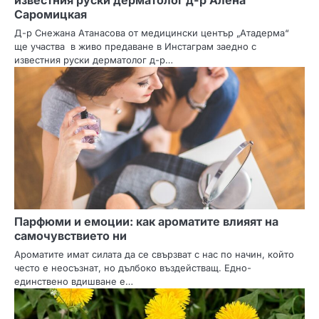
известния руски дерматолог д-р Алена
Саромицкая
Д-р Снежана Атанасова от медицински център „Атадерма“
ще участва в живо предаване в Инстаграм заедно с
известния руски дерматолог д-р…
Парфюми и емоции: как ароматите влияят на
самочувствието ни
Ароматите имат силата да се свързват с нас по начин, който
често е неосъзнат, но дълбоко въздействащ. Едно-
единствено вдишване е…